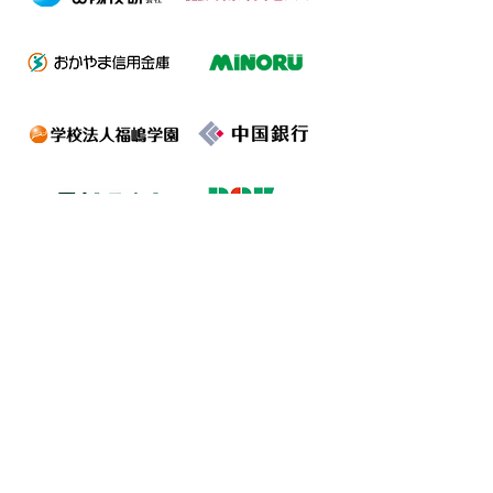
​一般会員ご芳名
逢沢俊枝 / 安藤利博 / 小田達也
岩藤知義 / 岡﨑正裕 / 川口孝志
佐々木駿希 / 杉山稔 / 東海林也令子