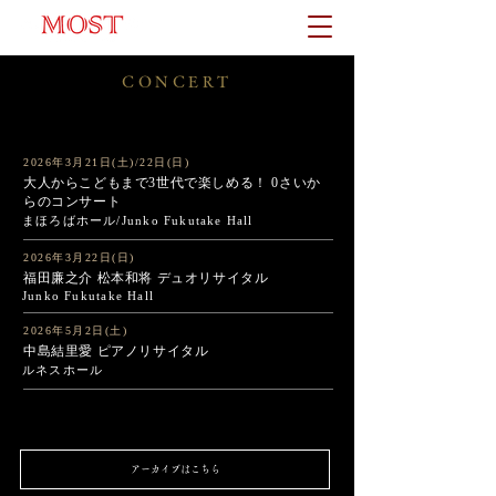
CONCERT
2026年3月21日(土)/22日(日)
大人からこどもまで3世代で楽しめる！ 0さいか
らのコンサート
まほろばホール/Junko Fukutake Hall
2026年3月22日(日)
福田廉之介 松本和将 デュオリサイタル
Junko Fukutake Hall
2026年5月2日(土)
中島結里愛 ピアノリサイタル
ルネスホール
アーカイブはこちら